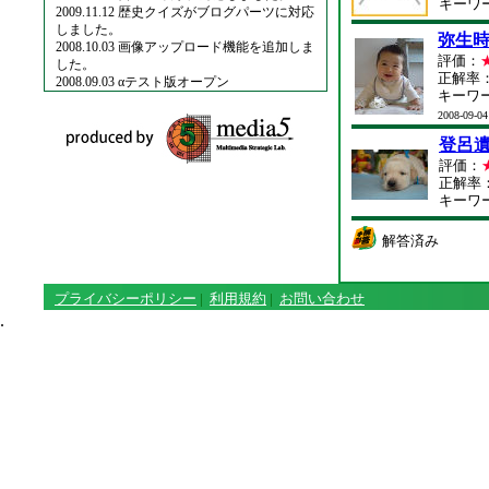
キーワ
2009.11.12 歴史クイズがブログパーツに対応
しました。
弥生
2008.10.03 画像アップロード機能を追加しま
評価：
した。
正解率：
2008.09.03 αテスト版オープン
キーワ
2008-09-04
登呂
評価：
正解率：
キーワ
解答済み
プライバシーポリシー
|
利用規約
|
お問い合わせ
.