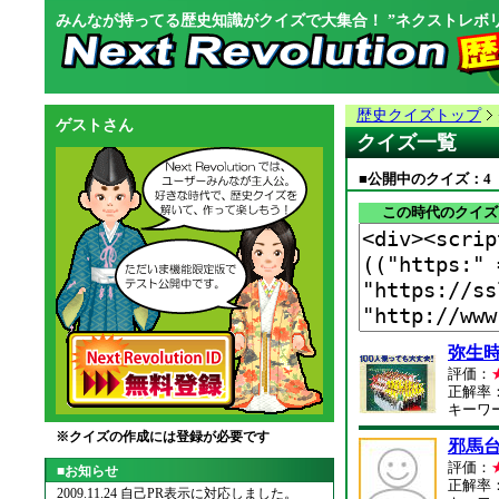
みんなが持ってる歴史知識がクイズで大集合！ ”ネクストレボリ
歴史クイズトップ
ゲストさん
クイズ一覧
■公開中のクイズ：4
この時代のクイズ
弥生
評価：
正解率：
キーワ
※クイズの作成には登録が必要です
邪馬
評価：
■お知らせ
正解率：
2009.11.24 自己PR表示に対応しました。